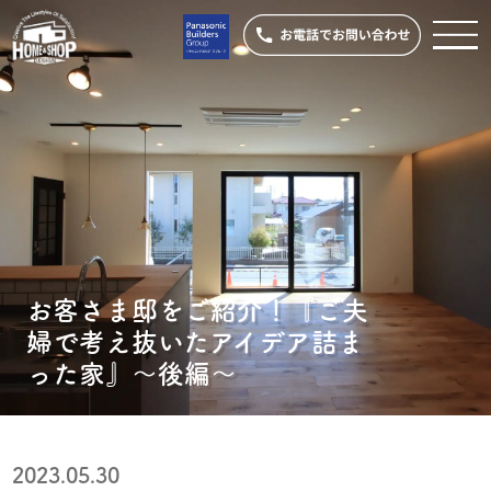
お客さま邸をご紹介！『ご夫
婦で考え抜いたアイデア詰ま
った家』〜後編〜
2023.05.30