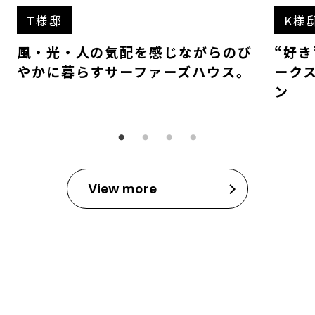
T様邸
K様
風・光・人の気配を感じながらのび
“好
やかに暮らすサーファーズハウス。
ーク
ン
View more