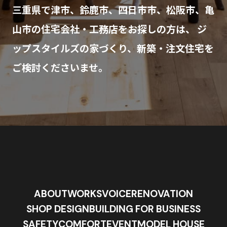
三重県で津市、鈴鹿市、四日市市、松阪市、亀
山市の住宅会社・工務店をお探しの方は、
ジ
ップスタイルズの家づくり、新築・注文住宅を
ご検討くださいませ。
ABOUT
WORKS
VOICE
RENOVATION
SHOP DESIGN
BUILDING FOR BUSINESS
SAFETY
COMFORT
EVENT
MODEL HOUSE