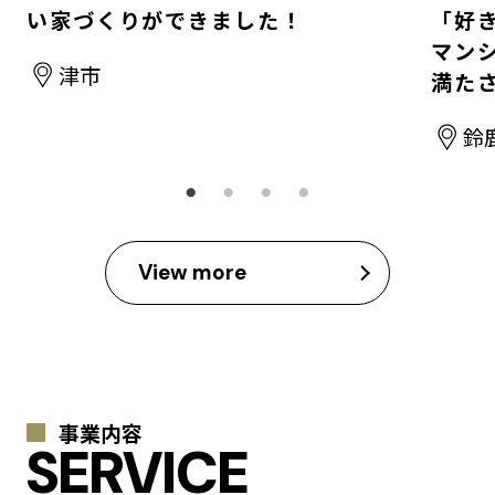
い家づくりができました！
「好
マン
津市
満た
鈴
View more
事業内容
SERVICE