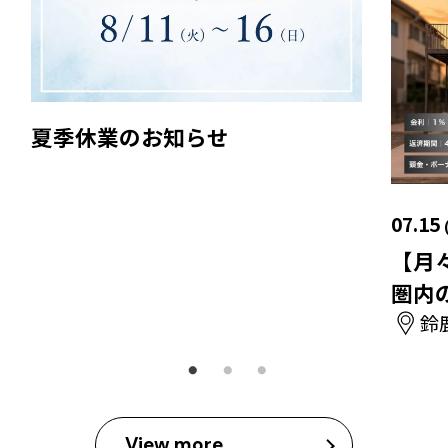
夏季休業のお知らせ
07.15
【月
圏内
鈴
View more