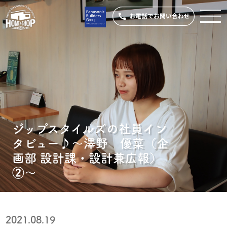
ジップスタイルズの社員イン
タビュー♪〜澤野 優菜（企
画部 設計課・設計兼広報）
②〜
2021.08.19