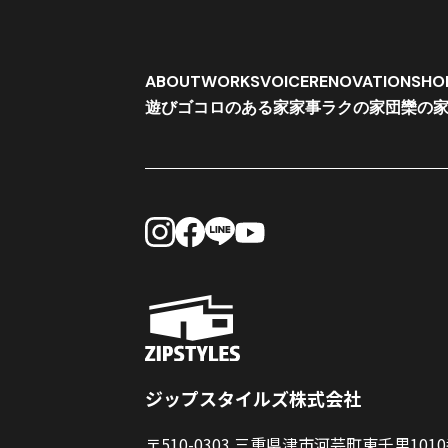
ABOUT
WORKS
VOICE
RENOVATION
SHO
遊びゴコロのある家
家事ラクの家
団欒の
ジップスタイルズ株式会社
〒510-0303 三重県津市河芸町東千里101