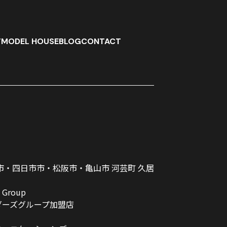
T
MODEL HOUSE
BLOG
CONTACT
市・四日市市・松阪市・亀山市 河芸町 久居
s Group
ダーズグループ加盟店