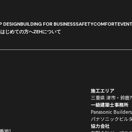
P DESIGN
BUILDING FOR BUSINESS
SAFETY
COMFORT
EVEN
家
はじめての方へ
ZEHについて
施工エリア
三重県 津市・鈴鹿
一級建築士事務所
Panasonic Builder
パナソニックビル
協力会社
0番地1