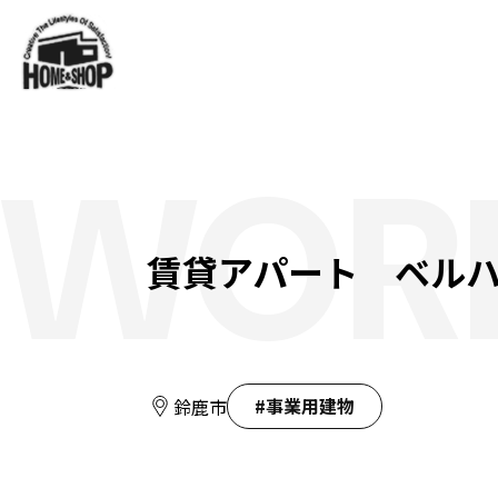
WOR
賃貸アパート ベル
#事業用建物
鈴鹿市