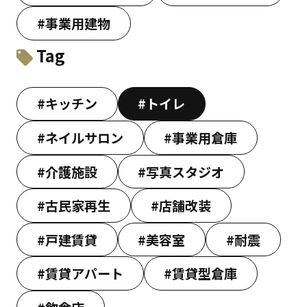
#事業用建物
Tag
#キッチン
#トイレ
#ネイルサロン
#事業用倉庫
#介護施設
#写真スタジオ
#古民家再生
#店舗改装
#戸建賃貸
#美容室
#耐震
#賃貸アパート
#賃貸型倉庫