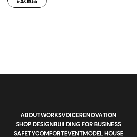
#飲食店
ABOUT
WORKS
VOICE
RENOVATION
SHOP DESIGN
BUILDING FOR BUSINESS
SAFETY
COMFORT
EVENT
MODEL HOUSE