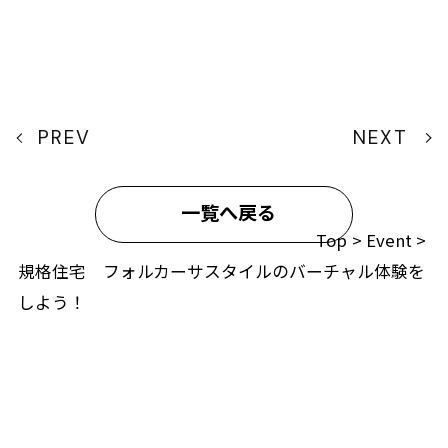
します。
第２条（プライバシー情報の収集方法）
PREV
NEXT
当社は，ユーザーが利用登録をする際に氏名，生
年月日，住所，電話番号，メールアドレス，銀行
口座番号，クレジットカード番号，運転免許証番
一覧へ戻る
号などの個人情報をお尋ねすることがあります。
Top
>
Event
>
規格住宅 フォルカーサスタイルのバーチャル体験を
また，ユーザーと提携先などとの間でなされたユ
しよう！
ーザーの個人情報を含む取引記録や，決済に関す
る情報を当社の提携先（情報提供元，広告主，広
告配信先などを含みます。以下，｢提携先｣といい
ます。）などから収集することがあります。
当社は，ユーザーについて，利用したサービスや