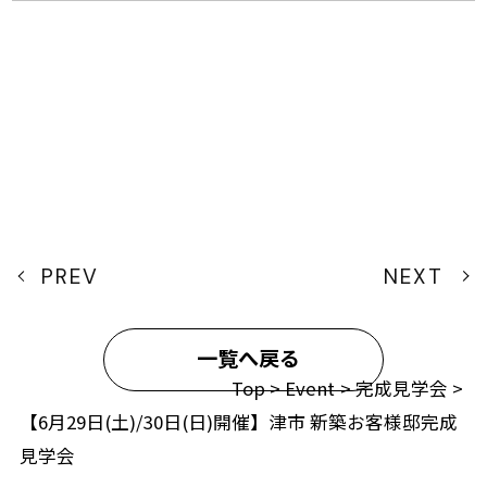
時，ご利用の方法，ご利用環境，郵便番号や性
別，職業，年齢，ユーザーのIPアドレス，クッキ
ー情報，位置情報，端末の個体識別情報などを指
します。
第２条（プライバシー情報の収集方法）
PREV
NEXT
当社は，ユーザーが利用登録をする際に氏名，生
年月日，住所，電話番号，メールアドレス，銀行
口座番号，クレジットカード番号，運転免許証番
一覧へ戻る
号などの個人情報をお尋ねすることがあります。
Top
>
Event
>
完成見学会
>
【6月29日(土)/30日(日)開催】津市 新築お客様邸完成
また，ユーザーと提携先などとの間でなされたユ
見学会
ーザーの個人情報を含む取引記録や，決済に関す