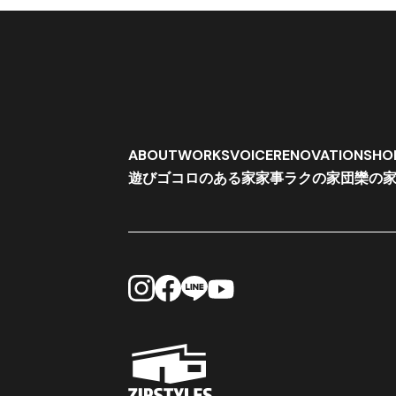
ABOUT
WORKS
VOICE
RENOVATION
SHO
遊びゴコロのある家
家事ラクの家
団欒の